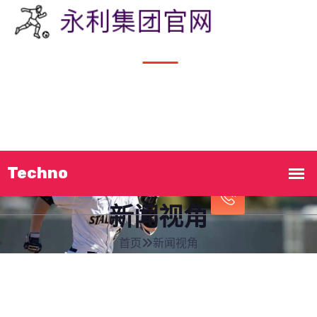
首页
解读
yl6809永利集团官网
产品介绍
立即致电!
新闻视角
服务类型
咨询
yl6809
13863131742
新闻视角
首页
新闻视角