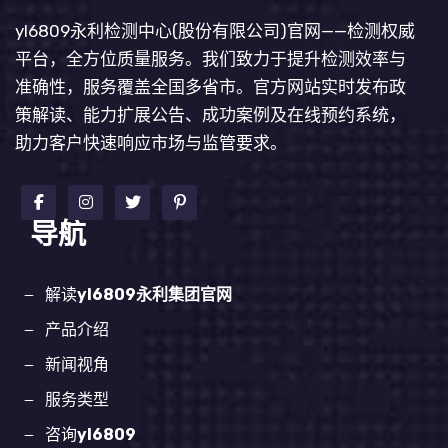
yl6809永利检测中心(股份有限公司)官网——检测权威
平台，全方位质量服务。我们致力于提升检测效率与
准确性，服务覆盖全国多省市。官方网站实时发布政
策解读、能力扩展公告、成功案例及在线预约系统，
助力客户快速响应市场与监管要求。
导航
解读
yl6809永利集团官网
产品介绍
新闻视角
服务类型
咨询
yl6809