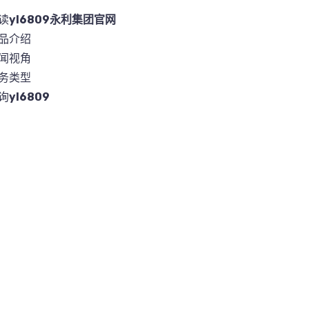
读
yl6809永利集团官网
品介绍
闻视角
务类型
询
yl6809