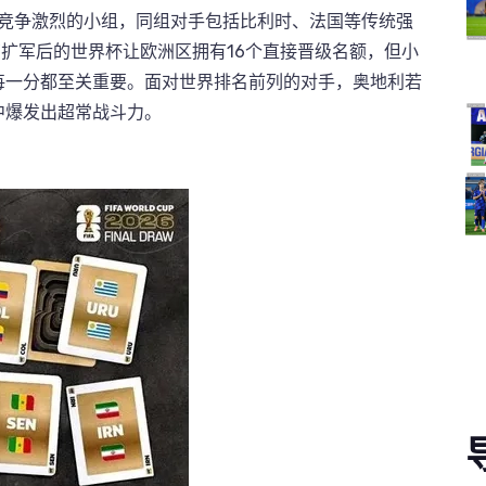
入竞争激烈的小组，同组对手包括比利时、法国等传统强
管扩军后的世界杯让欧洲区拥有16个直接晋级名额，但小
每一分都至关重要。面对世界排名前列的对手，奥地利若
中爆发出超常战斗力。