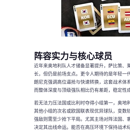
阵容实力与核心球员
近年来奥地利队人才储备显著提升，萨比策、
长，但仍是前场支点。更令人期待的是年轻一
朗尼克强调高位逼抢与快速转换，这套战术体
而整体深度与顶级强队相比仍有差距，稳定性
若无法力压法国或比利时夺得小组第一，奥地
其他小组的次名或欧国联表现优异球队，变数
强敌则需至少抢下平局。尤其主场对阵法国、
决定其出线命运。能否在高压环境下保持战术