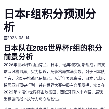
日本F组积分预测分
析
2026-06-14
日本队在2026世界杯F组的积分
前景分析
2026年世界杯F组由荷兰、日本、瑞典和突尼斯组成，四支
球队风格迥异，实力接近，竞争格局充满变数。对于日本队
而言，这既是挑战也是机遇。从近年表现来看，日本足球已
稳居亚洲顶尖行列，并在世界大赛中屡有亮眼发挥，尤其在
2022年卡塔尔世界杯击败德国、西班牙闯入十六强，展现
出极强的战术执行力与心理韧性。