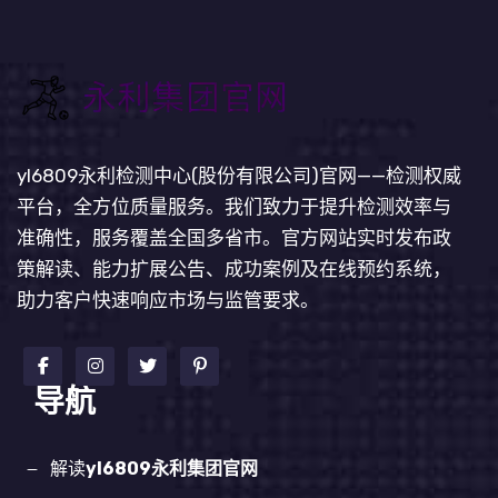
yl6809永利检测中心(股份有限公司)官网——检测权威
平台，全方位质量服务。我们致力于提升检测效率与
准确性，服务覆盖全国多省市。官方网站实时发布政
策解读、能力扩展公告、成功案例及在线预约系统，
助力客户快速响应市场与监管要求。
导航
解读
yl6809永利集团官网