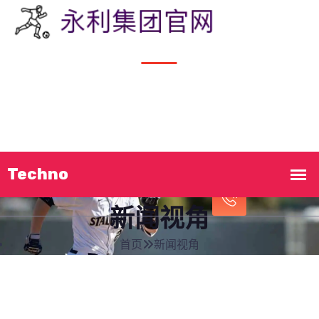
首页
解读
yl6809永利集团官网
产品介绍
立即致电!
新闻视角
服务类型
咨询
yl6809
13863131742
新闻视角
首页
新闻视角