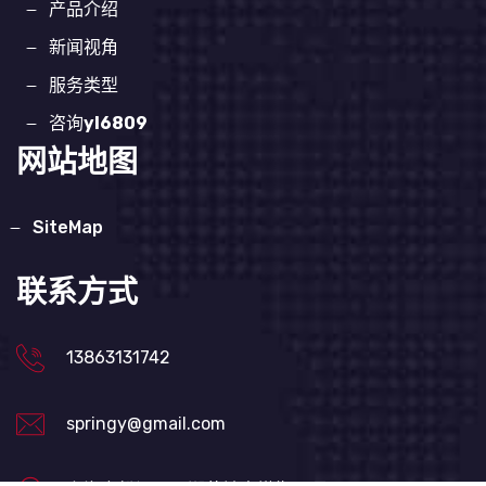
产品介绍
新闻视角
服务类型
咨询
yl6809
网站地图
SiteMap
联系方式
13863131742
springy@gmail.com