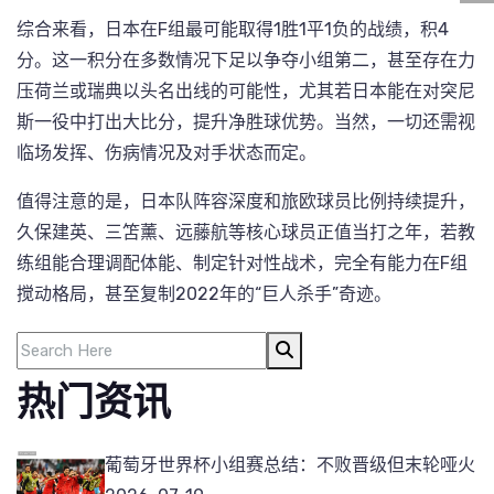
综合来看，日本在F组最可能取得1胜1平1负的战绩，积4
分。这一积分在多数情况下足以争夺小组第二，甚至存在力
压荷兰或瑞典以头名出线的可能性，尤其若日本能在对突尼
斯一役中打出大比分，提升净胜球优势。当然，一切还需视
临场发挥、伤病情况及对手状态而定。
值得注意的是，日本队阵容深度和旅欧球员比例持续提升，
久保建英、三笘薰、远藤航等核心球员正值当打之年，若教
练组能合理调配体能、制定针对性战术，完全有能力在F组
搅动格局，甚至复制2022年的“巨人杀手”奇迹。
热门资讯
葡萄牙世界杯小组赛总结：不败晋级但末轮哑火