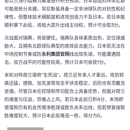
若以三场小组赛为基准进行积分预测，日本首战对阵突尼斯
可能是抢分关键。突尼斯虽具备一定非洲球队的对抗性和纪
律性，但整体技术细腻度和进攻创造力不及日本。若日本能
顺利拿下此役，将极大提升出线主动权，预计可全取3分。
次战面对瑞典，将是硬仗。瑞典队身体素质出色，定位球威
胁大，且拥有北欧球队典型的高效反击能力。日本若无法在
中场控制节奏或防
永利集团官网
线出现失误，可能遭遇阻
击。双方战平的可能性较高，预计日本可收获1分。
末轮对阵荷兰堪称“生死战”。荷兰近年来人才辈出，攻防转
换迅猛，德佩、加克波等攻击手状态稳定，后防也有范戴克
坐镇。尽管日本在控球和传切配合上具备优势，但面对荷兰
的速度与压迫，恐难占上风。若日本此前已积4分，本场即
使落败仍有机会凭借净胜球或胜负关系出线；但若想直接取
胜难度较大，预计日本此役难逃一败，得分为0。